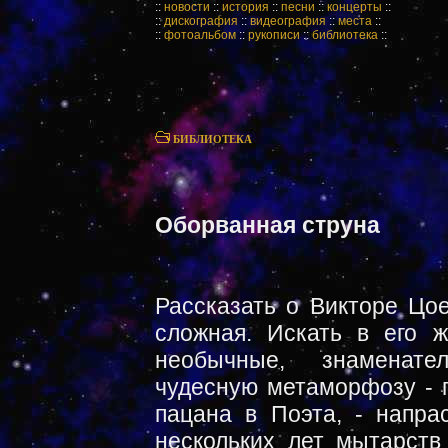
::
новости
::
история
::
песни
::
концерты
::
::
дискография
::
видеография
::
места
::
::
фотоальбом
::
рукописи
::
библиотека
::
БИБЛИОТЕКА
Оборванная струна
Рассказать о Викторе Цое... Для любого биографа - задача сложная. Искать в его жизненном пути какие-то особые, необычные, знаменательные события, объясняющие чудесную метаморфозу - превращение обычного питерского пацана в Поэта, - напрасный труд. Популярность - после нескольких лет мытарств - свалилась на него, как летний ливень, заполнив его жизнь громом аплодисментов и молниями юпитеров. Этот ливень, этот непрерывный концерт длился вплоть до нелепой трагической развязки... Кто он? Откуда пришел? Зачем? И что хотел сказать нам своими песнями? На эти вопросы еще долго будут искать ответы. Мы же попытаемся сказать о Цое только то, что требуется сообщить, представляя на суд читателям тексты его песен... Виктор родился 21 июня 1962 года в Ленинграде, в семье преподавателя физкультуры Валентины Васильевны Цой и инженера Роберта Максимовича Цоя. Он был единственным ребенком в семье. Любые родители склонны видеть своих детей в замечательном свете. И мама Виктора не была исключением. "Я не раз читала, что смешение далеких кровей часто рождает талантливых людей, - говорила она в интервью журналу "Студенческий меридиан". - Сын у нас - метис: я - русская, коренная ленинградка, муж - кореец, родом из Казахстана. У Вити с детства проявлялись различные художественные на клонности. Он хорошо рисовал, лепил..." Мама делала все, чтобы развить способности сына. Читала ему книги из серии ЖЗЛ, поощряла любую тягу к творчеству. В младших классах Виктор ходил в изостудию, потом - через день - в художественную школу. Музыка, как и рисование, была одним из его постоянных увлечений. Первую гитару родители подарили ему в пятом классе. А в восьмом вместе с Максимом Пашковым он уже организовал группу с экзотическим названием "Палата ј б". После восьмилетки Виктор решил продолжить художественное образование и поступил в Серовское училище на оформительское отделение. Шрифты и плакаты были ему в тягость. Гораздо большее удовлетворение приносило увлечение музыкой. Он продолжал играть вместе с Максимом Пашковым, но уже на сцене художественного училища. " В Серовке мы смогли играть так, как нам хотелось, - вспоминает Пашков, - там были электрические инструменты. Играли на их вечерах, на танцах. В Серовке нашли и барабанщика - Толика Смирнова, он по тем временам считался одним из лучших. Вообще мы для нашего возраста играли очень неплохо, поскольку все время занимались только этим. На вечерах исполняли какие-то классические вещи из DЕЕР РURРLЕ, ВLАK SAВВАТ, свою музыку. Что-то сочинял я, что-то - вдвоем с Витей..."1 Но тогда о Цое, кроме его близких друзей, никто не знал. В официальных кругах рок считался полузапретным, и когда Виктора и его товарищей отчисляли из училища "за неуспеваемость", увлечение роком было "отягчающим обстоятельством". "Я его не очень-то ругала, - рассказывает мама Виктора. - "Не хочешь учиться, - говорю, - не надо. Делай, что умеешь". Витя пошел на завод и в вечернюю школу. Но на заводе пришлось делать какие-то мелкие детали, замки, что ли, а такой монотонный труд отупляет. К тому же, помнила по себе, как хотелось, когда росла, читать, рисовать, но из-за работы была лишена всего этого. Вите тогда исполнилось шестнадцать. Поэтому я и решила - ничего страшного, если он бросит завод и будет только читать, учиться, просто заниматься саморазвитием. Потом поняла, что это решение стало моей самой большой удачей". О воспитании написаны тысячи книг, защищены сотни диссертаций. И можно было бы пуститься в пространные объяснения по поводу того, что, мол, свобода выбора собственного пути, предоставленная Вите родителями, повлияла на то и на это... Но мы анализировать не будем. Ведь главное, что дала Виктору мать, возможность заниматься любимым делом. А заниматься рок музыкой в то время означало - искать. Русского рока как такового еще не было. Это позже зазвучат из всех окон песни "Машины времени", поднимется "аквариумная" волна, рок пробьет себе дорогу на радио и телевидение. Но тогда, в середине семидесятых, Цой и его друзья, так же, как многие другие мальчишки, сделавшие рок- музыку главным делом своей жизни, настойчиво и трудно искали свой путь. Конечно, ничто не возникает вдруг, на пустом месте. И, как всякий начинающий музыкант, Цой поначалу пел чужие песни, копировал... Так же, как и многие его сверстники, увлекался "черным", тяжелым роком. Они с Максимом Пашковым попытались даже записать магнитофонны