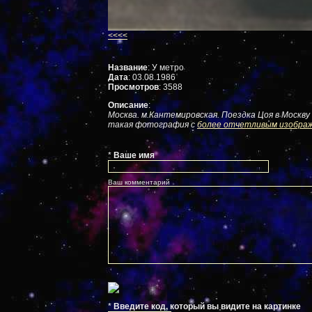
<<<<
Название
: У метро
Дата
: 03.08.1986
Просмотров
: 3588
Описание
:
Москва. м.Кантемировская. Поездка Цоя в Москву
такая фотография с
более отчетливым изобра
*
Ваше имя
Ваш комментарий
*
Введите код, который вы видите на картинке