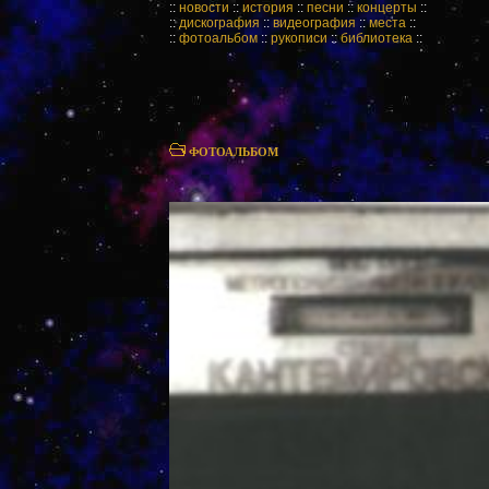
::
новости
::
история
::
песни
::
концерты
::
::
дискография
::
видеография
::
места
::
::
фотоальбом
::
рукописи
::
библиотека
::
ФОТОАЛЬБОМ