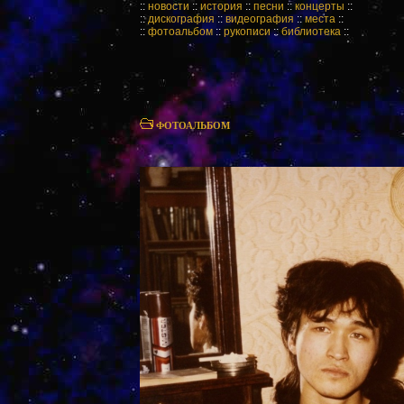
::
новости
::
история
::
песни
::
концерты
::
::
дискография
::
видеография
::
места
::
::
фотоальбом
::
рукописи
::
библиотека
::
ФОТОАЛЬБОМ