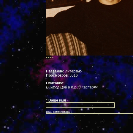
<<<<
Название
: Интервью
Просмотров
: 5016
Описание
:
Виктор Цой и Юрий Каспарян
*
Ваше имя
Ваш комментарий