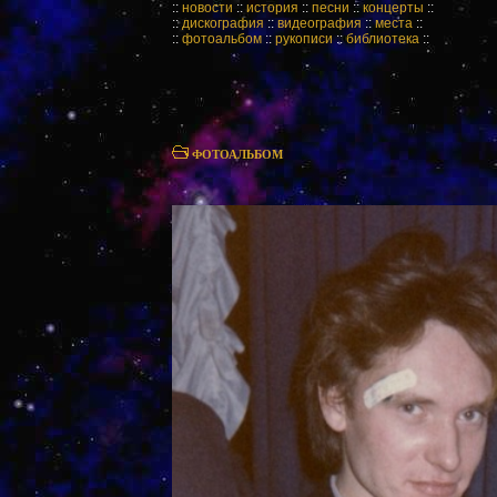
::
новости
::
история
::
песни
::
концерты
::
::
дискография
::
видеография
::
места
::
::
фотоальбом
::
рукописи
::
библиотека
::
ФОТОАЛЬБОМ