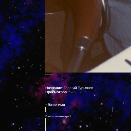
<<<<
Название
: Георгий Гурьянов
Просмотров
: 5289
*
Ваше имя
Ваш комментарий