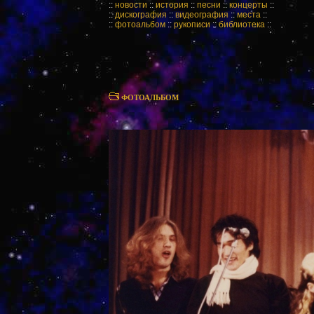
::
новости
::
история
::
песни
::
концерты
::
::
дискография
::
видеография
::
места
::
::
фотоальбом
::
рукописи
::
библиотека
::
ФОТОАЛЬБОМ