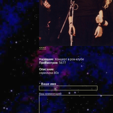
<<<<
Название
: Концерт в рок-клубе
Просмотров
: 5677
Описание
:
середина 80х
*
Ваше имя
Ваш комментарий