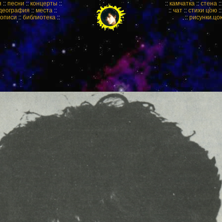
я
::
песни
::
концерты
::
::
камчатка
::
стена
:
деография
::
места
::
::
чат
::
стихи цою
:
кописи
::
библиотека
::
::
рисунки цо