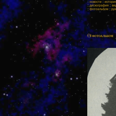
::
новости
::
истори
::
дискография
::
ви
::
фотоальбом
::
ру
ФОТОАЛЬБОМ