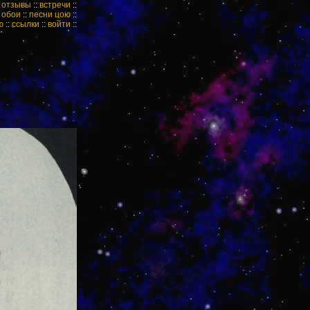
:
отзывы
::
встречи
::
:
обои
::
песни цою
::
ю
::
ссылки
::
войти
::